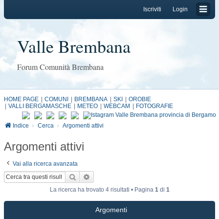
Iscriviti
Login
Valle Brembana
Forum Comunità Brembana
HOME PAGE
COMUNI
BREMBANA
SKI
OROBIE
VALLI BERGAMASCHE
METEO
WEBCAM
FOTOGRAFIE
Indice
Cerca
Argomenti attivi
Argomenti attivi
Vai alla ricerca avanzata
Cerca
Ricerca avanzata
La ricerca ha trovato 4 risultati • Pagina
1
di
1
Argomenti