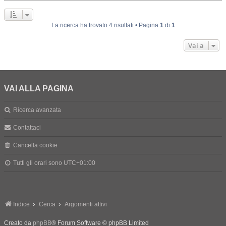
La ricerca ha trovato 4 risultati • Pagina
1
di
1
Vai a
VAI ALLA PAGINA
Ricerca avanzata
Contattaci
Cancella cookie
Tutti gli orari sono
UTC+01:00
Indice
Cerca
Argomenti attivi
Creato da
phpBB
® Forum Software © phpBB Limited