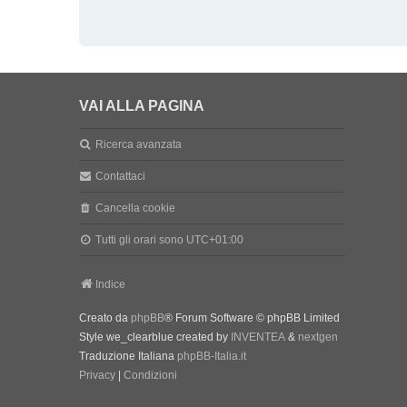
VAI ALLA PAGINA
Ricerca avanzata
Contattaci
Cancella cookie
Tutti gli orari sono
UTC+01:00
Indice
Creato da
phpBB
® Forum Software © phpBB Limited
Style we_clearblue created by
INVENTEA
&
nextgen
Traduzione Italiana
phpBB-Italia.it
Privacy
|
Condizioni