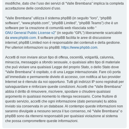
modifiche, dato che l’uso dei servizi di “Valle Brembana” implica la completa
accettazione delle condizioni d’uso.
“Valle Brembana” utilizza il sistema phpBB (in seguito “loro”, “phpBB
software”, “www.phpbb.com”, “phpBB Limited”, “phpBB Teams”) che è un
software per la creazione di comunità web rilasciata sotto “
GNU General Public License v2
” (in seguito “GPL”) liberamente scaricabile
da
www.phpbb.com
. Il software phpBB facilita le aree di discussione
internet; phpBB Limited non è responsabile dei contenuti e della gestione.
Per ulteriori informazioni su phpBB:
https://www.phpbb.com
.
Accetti di non inviare alcun tipo di offesa, oscenità, volgarità, calunnia,
minaccia, messaggio a sfondo sessuale, o qualsiasi altro tipo di materiale
che può violare una qualsiasi Legge del proprio Stato, o dello Stato dove
“Valle Brembana” è ospitato, o di una Legge internazionale. Fare ciò porta
all’immediato e permanente divieto di accesso, con notifica al tuo provider
Internet se è ritenuto da noi opportuno. Tutti gli indirizzi IP sono registrati per
salvaguardare e rinforzare queste condizioni. Accetti che “Valle Brembana”
abbia il diritto di rimuovere, riscrivere, spostare o chiudere qualsiasi
argomento in qualsiasi momento lo ritenga necessario. Come fruitore di
questo servizio, accetti che ogni informazione (dato personale) tu abbia
inviato sia conservata in un database. Al contempo queste informazioni non
saranno divulgate a nessuno senza il tuo consenso, né “Valle Brembana” o
phpBB sono da ritenersi responsabili per qualsiasi violazione al sistema
che possa compromettere queste informazioni.